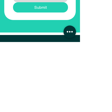
Submit
Our Locations
Head Office - Abu Dhabi
Sundus Recruitment Services LLC
Off No 18A, Prestige Tower 17, Mohamed Bin
Zayed City,
Abu Dhabi, UAE
Phone: +971 2 672 9100
Al Barsha. TECOM, Dubai, UAE