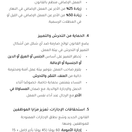
العمل الإضافي منظم بالقانون: 
زيادة 25%
 من الأجر عن العمل الإضافي في النهار. 
زيادة 50%
 من الأجر عن العمل الإضافي في الليل أو 
في العطلات الرسمية. 
4. الحماية من التحرش والتمييز 
يضع القانون لوائح صارمة ضد أي شكل من أشكال 
التمييز أو التحرش في بيئة العمل. 
يُحظر التمييز على أساس 
الجنس أو العرق أو الدين 
أو الجنسية أو الإعاقة
. 
يلتزم صاحب العمل بتوفير بيئة عمل آمنة ومحترمة 
خالية من 
العنف، التنمّر، والتحرش
. 
النساء يتمتعن بحماية خاصة، خصوصًا أثناء 
الحمل والإجازة الوالدية، مع ضمان 
المساواة في 
الأجر
 مع الرجال عند أداء نفس العمل. 
5. استحقاقات الإجازات: تعزيز مزايا الموظفين 
القانون الجديد وسّع نطاق الإجازات الممنوحة 
للموظفين، ومنها: 
إجازة الأمومة:
 60 يومًا (45 يومًا بأجر كامل + 15 