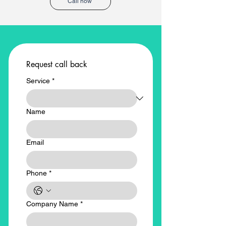
Call now
Request call back
Service
*
Name
Email
Phone
*
Company Name
*