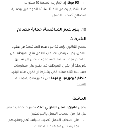
90 يومًا
: إذا تجاوزت الخدمة 10 سنوات. 
هذا التنظيم يضمن انتقالًا سلسًا للموظفين وحماية 
لمصالح أصحاب العمل. 
10. بنود عدم المنافسة: حماية مصالح 
الشركات 
سمح القانون بإضافة بنود عدم المنافسة في عقود 
العمل، بحيث يمكن لصاحب العمل منع الموظف من 
الالتحاق بمؤسسة منافسة لمدة تصل إلى 
سنتين
، 
شريطة أن يكون الموظف قد اطلع على معلومات 
حساسة أثناء عمله. لكن يشترط أن تكون هذه البنود 
منطقية وغير مبالغ فيها
 حتى تُعتبر قانونية وقابلة 
للتنفيذ. 
الخاتمة 
يحمل 
قانون العمل الإماراتي 2025
 تغييرات جوهرية تؤثر 
على كل من أصحاب العمل والموظفين. 
على أصحاب العمل تحديث سياساتهم وعقودهم 
بما يتماشى مع هذه التعديلات. 