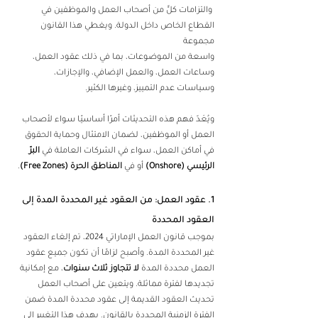
 والتزامات كلٍّ من أصحاب العمل والموظفين في 
القطاع الخاص داخل الدولة. ويغطي هذا القانون 
مجموعة 
واسعة من الموضوعات، بما في ذلك عقود العمل، 
وساعات العمل، والعمل الإضافي، والإجازات، 
وسياسات عدم التمييز، وغيرها الكثير. 
ويُعَدّ فهم هذه التحديثات أمرًا أساسيًا سواء لأصحاب 
العمل أو الموظفين، لضمان الامتثال وحماية الحقوق 
في أماكن العمل، سواء في الشركات العاملة في 
البرّ 
الرئيسي (Onshore)
 أو في 
المناطق الحرة (Free Zones)
. 
1. عقود العمل: من العقود غير المحددة المدة إلى 
العقود المحددة 
بموجب قانون العمل الإماراتي 2024، تم إلغاء العقود 
غير المحددة المدة. وأصبح لزامًا أن تكون جميع عقود 
العمل محددة المدة 
لا تتجاوز ثلاث سنوات
، مع إمكانية 
تجديدها لفترة مماثلة. ويتعين على أصحاب العمل 
تحديث العقود القديمة إلى عقود محددة المدة ضمن 
الفترة الزمنية المحددة بالقانون. يهدف هذا التغيير إلى 